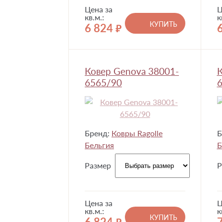
Цена за
Ц
кв.м.:
к
КУПИТЬ
6 824
руб.
Ковер Genova 38001-
К
6565/90
6
Бренд:
Ковры Ragolle
Б
Бельгия
Б
Размер
Р
Цена за
Ц
кв.м.:
к
КУПИТЬ
6 824