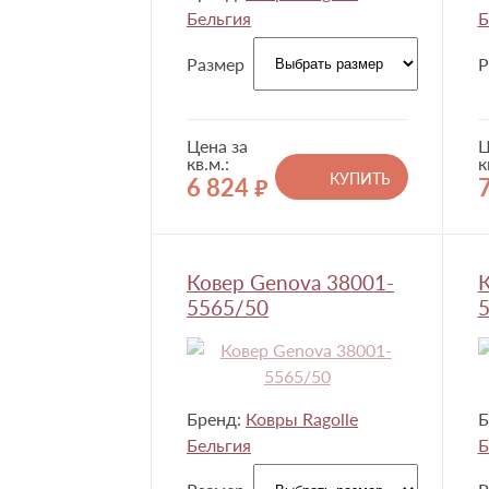
Бельгия
Б
Размер
Р
Цена за
Ц
кв.м.:
к
КУПИТЬ
6 824
руб.
Ковер Genova 38001-
К
5565/50
5
Бренд:
Ковры Ragolle
Б
Бельгия
Б