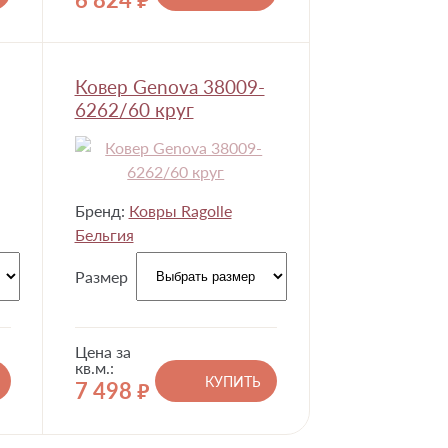
руб.
Ковер Genova 38009-
6262/60 круг
Бренд:
Ковры Ragolle
Бельгия
Размер
Цена за
кв.м.:
КУПИТЬ
7 498
руб.