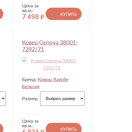
Цена за
кв.м.:
КУПИТЬ
7 498
руб.
Ковер Genova 38001-
7292/71
Бренд:
Ковры Ragolle
Бельгия
Размер
Цена за
кв.м.:
КУПИТЬ
6 824