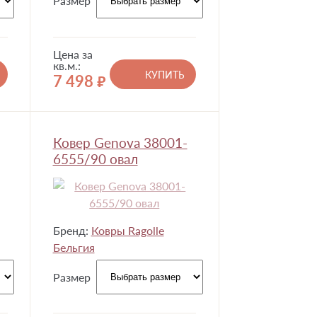
Размер
Цена за
кв.м.:
КУПИТЬ
7 498
руб.
Ковер Genova 38001-
6555/90 овал
Бренд:
Ковры Ragolle
Бельгия
Размер