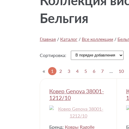
Коллекция вис
Бельгия
Главная
/
Каталог
/
Все коллекции
/
Бель
Сортировка:
«
1
2
3
4
5
6
7
...
10
Ковер Genova 38001-
К
1212/10
1
Бренд:
Ковры Ragolle
Б