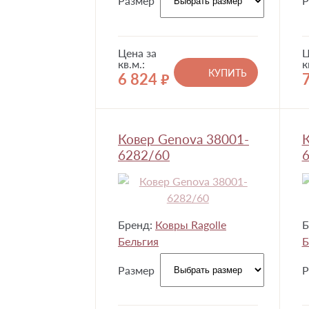
Размер
Р
Цена за
Ц
кв.м.:
к
КУПИТЬ
6 824
руб.
Ковер Genova 38001-
К
6282/60
Бренд:
Ковры Ragolle
Б
Бельгия
Б
Размер
Р