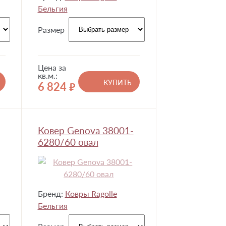
Бельгия
Размер
Цена за
кв.м.:
КУПИТЬ
6 824
руб.
Ковер Genova 38001-
6280/60 овал
Бренд:
Ковры Ragolle
Бельгия