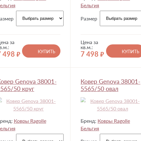
ельгия
Бельгия
азмер
Размер
ена за
Цена за
в.м.:
кв.м.:
КУПИТЬ
КУПИТЬ
7 498
7 498
руб.
руб.
овер Genova 38001-
Ковер Genova 38001-
565/50 круг
5565/50 овал
ренд:
Ковры Ragolle
Бренд:
Ковры Ragolle
ельгия
Бельгия