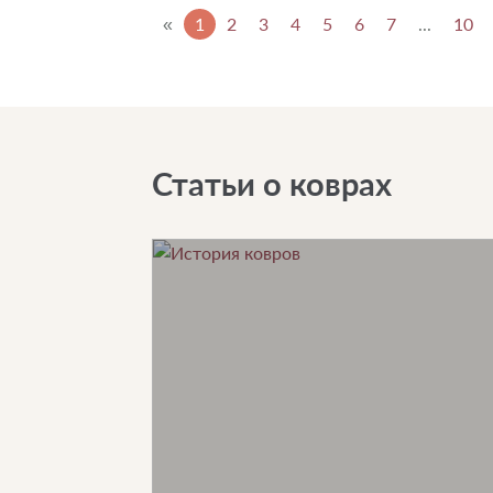
«
1
2
3
4
5
6
7
...
10
Статьи о коврах