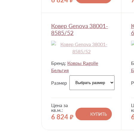
руб.
Ковер Genova 38001-
К
8585/52
Бренд:
Ковры Ragolle
Б
Бельгия
Б
Размер
Р
Цена за
Ц
кв.м.:
к
КУПИТЬ
6 824
руб.