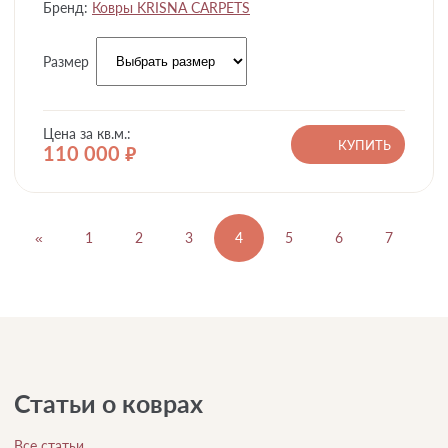
Бренд:
Ковры KRISNA CARPETS
Размер
Цена за кв.м.:
КУПИТЬ
110 000
руб.
«
1
2
3
4
5
6
7
8
Статьи о коврах
Все статьи