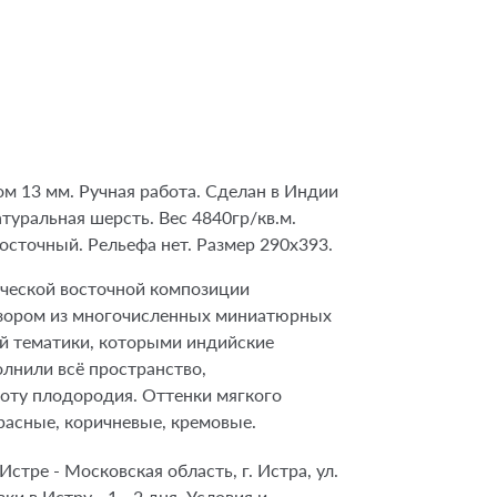
ом 13 мм. Ручная работа. Сделан в Индии
атуральная шерсть. Вес 4840гр/кв.м.
осточный. Рельефа нет. Размер 290х393.
ческой восточной композиции
зором из многочисленных миниатюрных
й тематики, которыми индийские
олнили всё пространство,
оту плодородия. Оттенки мягкого
расные, коричневые, кремовые.
стре - Московская область, г. Истра, ул.
ки в Истру - 1 - 2 дня. Условия и