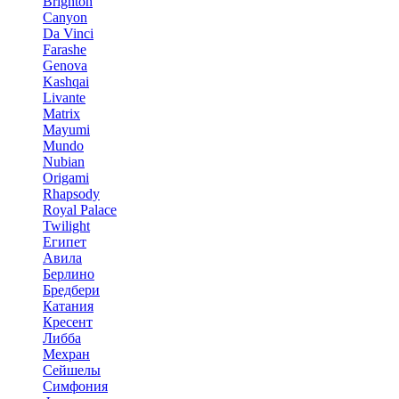
Brighton
Canyon
Da Vinci
Farashe
Genova
Kashqai
Livante
Matrix
Mayumi
Mundo
Nubian
Origami
Rhapsody
Royal Palace
Twilight
Египет
Авила
Берлино
Бредбери
Катания
Кресент
Либба
Мехран
Сейшелы
Симфония