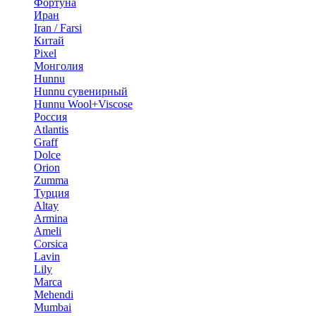
Фортуна
Иран
Iran / Farsi
Китай
Pixel
Монголия
Hunnu
Hunnu сувенирный
Hunnu Wool+Viscose
Россия
Atlantis
Graff
Dolce
Orion
Zumma
Турция
Altay
Armina
Ameli
Corsica
Lavin
Lily
Marca
Mehendi
Mumbai