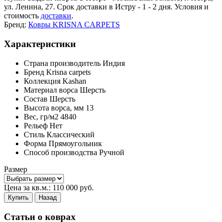
ул. Ленина, 27. Срок доставки в Истру - 1 - 2 дня. Условия и
стоимость
доставки
.
Бренд:
Ковры KRISNA CARPETS
Характеристики
Страна производитель
Индия
Бренд
Krisna carpets
Коллекция
Kashan
Материал ворса
Шерсть
Состав
Шерсть
Высота ворса,
мм
13
Вес,
гр/м2
4840
Рельеф
Нет
Стиль
Классический
Форма
Прямоугольник
Способ производства
Ручной
Размер
Цена за кв.м.:
110 000
руб.
Купить
Назад
Статьи о коврах