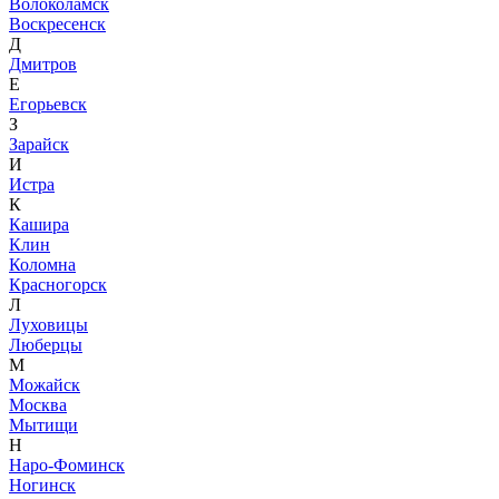
Волоколамск
Воскресенск
Д
Дмитров
Е
Егорьевск
З
Зарайск
И
Истра
К
Кашира
Клин
Коломна
Красногорск
Л
Луховицы
Люберцы
М
Можайск
Москва
Мытищи
Н
Наро-Фоминск
Ногинск