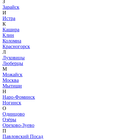
З
Зарайск
И
Истра
К
Кашира
Клин
Коломна
Красногорск
Л
Луховицы
Люберцы
М
Можайск
Москва
Мытищи
Н
Наро-Фоминск
Ногинск
О
Одинцово
Озёры
Орехово-Зуево
П
Павловский Посад