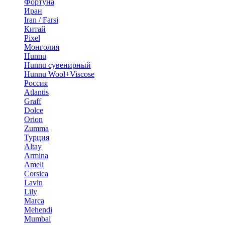
Фортуна
Иран
Iran / Farsi
Китай
Pixel
Монголия
Hunnu
Hunnu сувенирный
Hunnu Wool+Viscose
Россия
Atlantis
Graff
Dolce
Orion
Zumma
Турция
Altay
Armina
Ameli
Corsica
Lavin
Lily
Marca
Mehendi
Mumbai