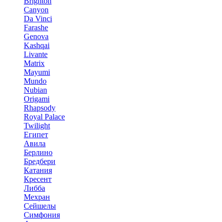
Brighton
Canyon
Da Vinci
Farashe
Genova
Kashqai
Livante
Matrix
Mayumi
Mundo
Nubian
Origami
Rhapsody
Royal Palace
Twilight
Египет
Авила
Берлино
Бредбери
Катания
Кресент
Либба
Мехран
Сейшелы
Симфония